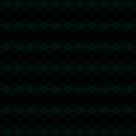
格所言，**当前的阵容“不是最佳状态”**
场以及欧洲赛事上的一股重要力量。
客服热线(服务时间：9:00-18:00)
0371-7239918