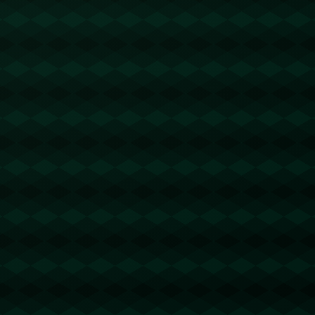
理性分析。**他指出：“斯洛特目前的阵容
所需的水平。”**这不仅是对斯洛特战术策
战绩波动。