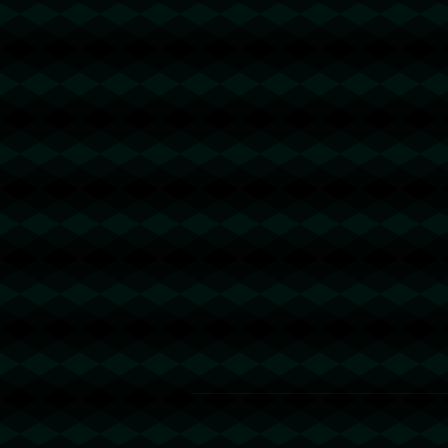
总结卡拉格的观点与阿尔克马尔的现状可
并不可怕，难能可贵的是找到问题的解决方
上一篇：76人惨败热火，大签约毁灭！三巨头
下一篇：国足集训日程过半 队内良好氛围令
Kaiyun开云（中国）官方网站
·KAIYUN SPORTS
地址：
湖南省娄底市双峰县杏子铺镇
邮箱：admin@cn-kaiyun.com