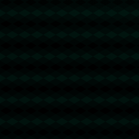
3. **年轻球员经验不足**。尽管斯
基于以上问题，引援成为解决方案的核
### **真正的榜样：阿森纳的成功引援策
回顾过去几个赛季，阿森纳在英超赛场
以及萨利巴等关键引援的帮助下，他们迅速提
阿尔克马尔可以效仿的成功案例。**
### **关键词融入注视：未来重点在哪里
对于斯洛特来说，未来的改造重点应该集中在五
在，而是环环相扣，共同决定一支球队能否从
争。