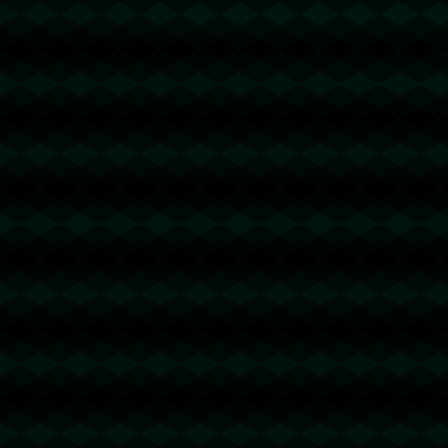
2019年的一次集训中，国足引入了*
球队在随后的比赛中表现得更为突出，充分
**国脚们的反馈**
众多国脚纷纷表示，良好的队内氛围让
入到训练和比赛中。在过去的一些集训中，
**提升氛围的策略**
通过不断组织团队建设活动，增加球员间