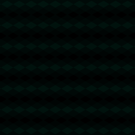
压力，还增强了团队的凝聚力和向心力。从而，
的信任得以加强，他们能够更加心无旁骛地投
。
。团队建设活动不仅包括体育知识的分享，还有