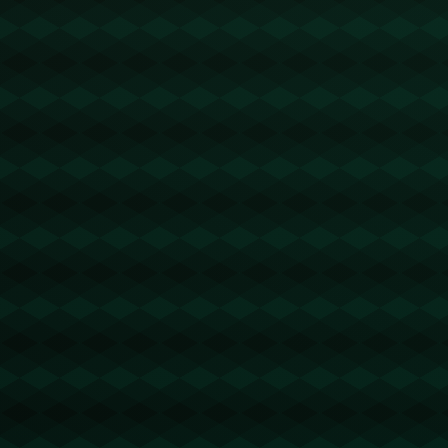
近年来，随着国内足球的发展，国足的
下，良好的队内氛围已成为各国脚享受期间