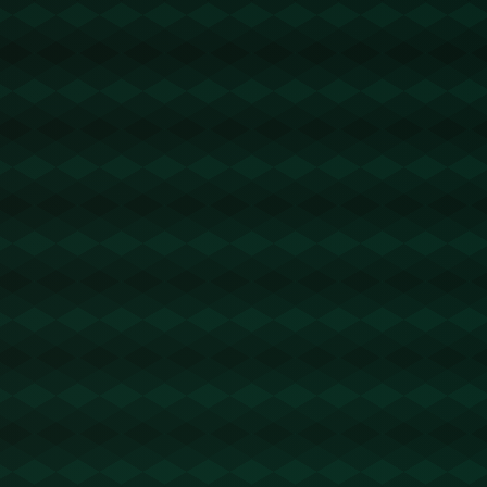
新闻中心
NEWS
集训日程过半 队内良好氛围令众多国脚享受
：2026-05-01 信息来源：Kaiyun开云（中国）官方网站·KAIYUN SPORTS 