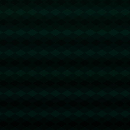
们通过创新的训练方式和有效的沟通来激励球员，增强他们的**责任感和凝