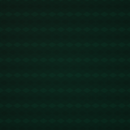
**接任大马国家跳水技术总监：杨建立料3月底上任**
随着国际跳水运动的不断发展，各国纷纷加大投入，希望在世界
舞台上占据一席之地。对于马来西亚来说，接任国家跳水技术总监的
决定显得尤为关键。据悉，资深教练杨建立预计将于3月底正式上任，
承担起这一重要责任。
***优化跳水队伍的关键一步***
马来西亚跳水队近年来在国际赛事中崭露头角，而这背后离不开
技术总监的领导与指导。**杨建立**在国际跳水界享有盛名，曾培养出
多位世界级跳水选手。**他的上任无疑是马来西亚跳水队提升整体实力
的关键一步。**