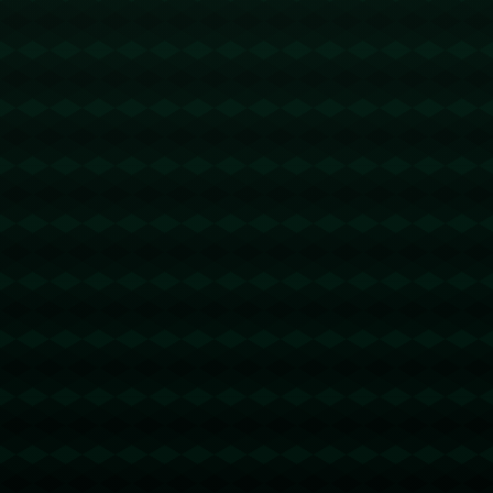
除了注重技术训练，杨建立还非常重视运动员的**心理素质培养
**。在他看来，心理素质的强弱直接影响比赛表现。因此，**心理训练
**将成为他未来工作中的一大重点。通过理论和实践相结合的方法，杨
建立希望能帮助运动员在比赛中**发挥出色表现**。
**成功案例的启示**
杨建立曾担任中国国家跳水队的教练，期间带领团队取得了多个
世界冠军。他提倡的“**创新训练**”以及“**技术精细化管理**”方法，已
被证明十分有效。在他的带领下，中国选手曾在世界锦标赛中包揽多
个奖项，这为其他国家的跳水运动提供了一个成功的模板。
**未来机遇与挑战**
尽管杨建立上任后被寄予厚望，但挑战依然存在。首先，如何在