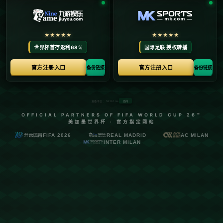
新闻中心
NEWS
返回列表
接任大马国家跳水技术总监 杨建立
料3月底上任.
发布时间：2026-05-01 信息来源：Kaiyun开云（中国）官方网站·KAIYUN
SPORTS 浏览次数：