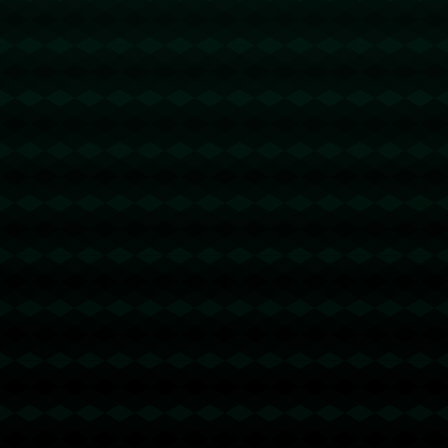
**球员的心态与心理抗压**
_*心理压力*对球员表现的影响也是不可忽视的因素之一。_* 在整
场比赛中，法国队似乎没能展现出应有的心理素质。作为曾经在2018
年世界杯夺冠的队伍，法国队的很多球员或许在心理上的倦怠与压力
过大，使得他们在比赛中未能集中注意力。
相比之下，**本泽马在球场上展现了非常好的心理素质。** 他的职
业生涯充满了挑战与质疑，但他始终以沉着冷静的姿态应对每一次困
境。这也是他在竞技场上能够保持高水准表现的原因之一。
**结语**
综上所述，本泽马并不应该为法国队无缘欧洲杯八强而受到责
备。团队协作上的不足和心理素质上的问题，才是法国队失利的症结
所在。我们应当更加**客观公正地看待球员的表现**，而不是盲目地寻
找替罪羊。在未来的赛事中，法国队需要进一步解决自身问题，才能
实现**再次腾飞**。