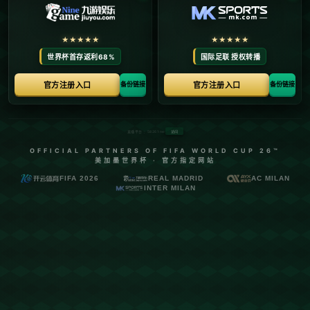
新闻中心
NEWS
返回列表
本澤馬不背鍋！法國隊無緣歐洲杯8
強.
发布时间：2026-05-01 信息来源：Kaiyun开云（中国）官方网站·KAIYUN
SPORTS 浏览次数：