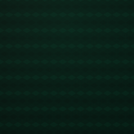
**本澤馬不背鍋！法國隊無緣歐洲杯8強**
在刚刚结束的欧洲杯比赛中，法国队意外地被淘汰出局，让全球
球迷感到无比失望。然而，在这场失利中，很多人将责任推到了前锋
卡里姆·本泽马的身上。**究竟本泽马是否应该为法国队的失败负责？
** 让我们审视比赛背后的真相。
**法国队的表现与赛前期待**
法国队作为传统强队，一直是欧洲杯的夺冠热门。拥有像姆巴
佩、格列兹曼和本泽马这样的强力球员，他们在赛前就被寄予厚望。
尤其是在小组赛表现不俗的情况下，法国的球迷对于球队进入八强甚
至决赛都充满信心。然而，比赛的结果让所有人感到措手不及。
**本泽马的贡献不可忽视**
自从重返国家队后，本泽马用出色的表现证明了他的价值。在整
届比赛中，他多次为法国队打入关键进球，可以说是法国队晋级淘汰
赛的**关键因素**之一。在他们对阵瑞士的比赛中，他更是以**梅开二
度**的出色表现为球队逆转了比赛的劣势。