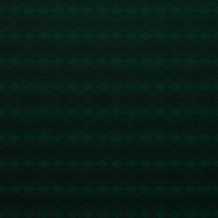
本場比賽焦點無疑集中在國際米蘭隊長**勞塔羅·馬丁內斯**身
上。作為上賽季的得分核心，勞塔羅在新賽季的首秀中延續了高效狀
態，為球隊打入兩粒關鍵進球，直接鎖定比賽勝局。
上半場第8分鐘，國際米蘭通過緊密配合展開進攻，新加盟的阿瑙
托維奇在禁區前沿送出一腳**精準的直塞球**，勞塔羅迅速插上，一記
冷靜低射破網。這也是阿瑙托維奇首次代表國際米蘭登場就立下功
勞，值得一提的是，他的這次助攻展現了他的腳法和球商，讓球迷對
這位奧地利國腳充滿期待。
---
### **第二球錦上添花，國米新賽季意氣風發**
比賽的節奏在下半場有所加快。第76分鐘，國際米蘭憑藉**高效
團隊配合**再下一城。隊友從左路發起攻勢，皮球經過快節奏的傳遞，
最終再次傳到勞塔羅腳下。他穩定心態，左腳推射得手，完成了梅開
二度的壯舉，也成為全場當之無愧的最佳球員（MVP）。
---