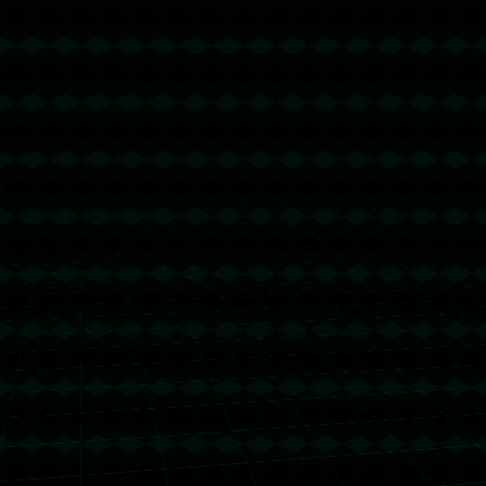
視的冠軍競爭者。
---
憑藉這場完美的開局，國際米蘭正在用實際行動告訴所有球迷：
他們在新賽季中準備了一份更大的答卷。**國際米蘭vs蒙紮**的這場比
賽，無疑讓我們看到了「藍黑軍團」的野心與信心。
上一篇：关于2023年全国滑翔伞C级飞行员双人伞 飞行员培训班承办
单位的公示.
下一篇：伊卡尔迪想知道女儿是否是亲生的，要求做亲子鉴定.
Kaiyun开云（中国）官方网站·KAIYUN
SPORTS
地址：
湖南省娄底市双峰县杏子铺镇
邮箱：admin@cn-kaiyun.com