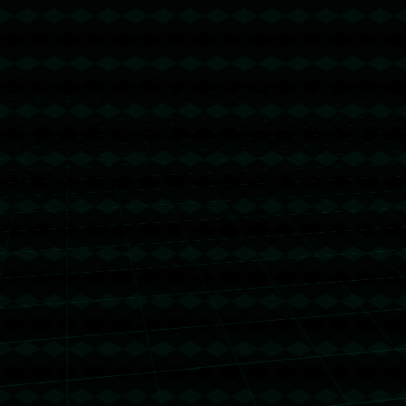
上一篇：英超第7輪富勒姆0-2切爾西 穆德裏克布羅亞破門 切爾西奪本
賽季聯賽第二勝！.
下一篇：荷蘭足協主席賈斯特·斯佩因健康原因宣布辭職.
Kaiyun开云（中国）官方网站·KAIYUN
SPORTS
地址：
湖南省娄底市双峰县杏子铺镇
邮箱：admin@cn-kaiyun.com
客服热线(服务时间：9:00-18:00)
0371-7239918