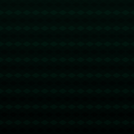
---
### **辽宁的团队协作完胜新疆**
尽管本场威尔斯和王岚嵚的个人表现十分抢眼，但不可忽视的是
辽宁队整体出色的团队配合和防守策略。**全场比赛，他们在攻守转换
和篮板控制方面占据绝对上风**，尤其是在防守对新疆内线核心时成功
制定了针对性策略。相较之下，新疆队在后场防守和外线命中率上显
现不足，直接导致分差逐渐被拉大。
辽宁全队在比赛中共送出25次助攻，反映出团队协作能力的不断
提高。**从威尔斯掌控节奏的分球，到队内其他球员精准终结机会，辽
宁队有效规避了过度依赖单打的问题**。整个比赛的内容不仅验证了教
练组正确的战术安排，也彰显了辽宁多点开花的能力。
---
### **案例分析：威尔斯的巅峰一战有何意义？**
威尔斯的这场“50+11三分”并不是偶然。回顾近几场比赛，他的得
分能力和比赛阅读能力都在稳定释放。在对阵新疆这支传统劲旅时，
他用了一个历史级别的个人表现带领球队复仇成功。*这场胜利的意义