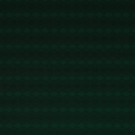
**威尔斯轰下50分创惊人纪录，辽宁复仇新疆大获全胜！**
在本赛季的一场焦点对决中，*辽宁队凭借核心外援威尔斯的超神
表现，以26分的优势战胜新疆队，成功复仇对手*。威尔斯全场豪取50
分、6助攻、11记三分，展现了MVP级别的个人统治力。而新秀王岚
嵚同样发挥亮眼，贡献20分、7篮板，不仅为球队提供了额外的火力支
持，更证明了自己的潜力。这场比赛不仅展现了辽宁队的整体实力提
升，也为球迷留下了深刻印象。