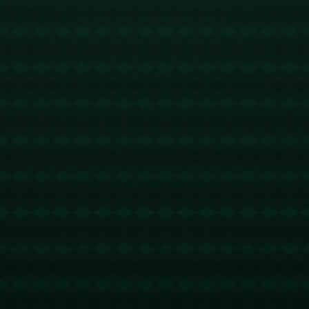
---
### **威尔斯接管比赛：50分+11三分的统治级表现**
**威尔斯的表现堪称本赛季个人秀的巅峰之一**。全场比赛他手感
火热，**三分球16投11中，命中率高达68.8%**。不仅能在外线精准制
导，威尔斯还通过犀利突破和快攻反击不断撕裂对手防线。他的爆发
几乎是从比赛第一节就开始了——开场仅5分钟内，他就投进3个三
分，用个人火力点燃了辽宁的全队进攻。
在第三节比赛，新疆队一度试图通过联防压制威尔斯，但他的得
分能力根本无解。在球队依赖他取分的阶段，**威尔斯用连续外线冷箭
和精准助攻打碎了新疆的防守策略**。无论是传球还是得分，他都展现
出沉稳的控场能力，50分的高光数据也证明了他无愧总冠军阵容的领
航者。
---
### **新星王岚嵚：成长中的亮眼一环**
王岚嵚本场成为威尔斯身旁最可靠的帮手。虽然他的得分不如外
援亮眼，但**20分、7篮板的数据仍旧展现了全面能力**。尤其是在辽