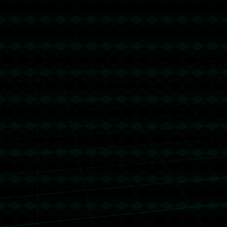
上一篇：KD聊鄧恩和伊戈達羅：他們給球隊註入了活力和防守的狠勁.
下一篇：巴薩仍在支付梅西薪水！直至2025年！.
Kaiyun开云（中国）官方网站·KAIYUN
SPORTS
地址：
湖南省娄底市双峰县杏子铺镇
邮箱：admin@cn-kaiyun.com
客服热线(服务时间：9:00-18:00)
0371-7239918