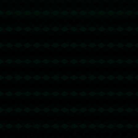
在压力下保持优异的表现。
**总结**
这场比赛将阿森纳的战术智慧与球员的个人能力充分结合，最终
取得了一场兼具观赏性和意义的胜利。这样的胜利也为阿尔特塔的战
术调整和年轻球员的成长提供了信心。相信在不远的将来，阿森纳将
在更多比赛中展现其强劲的实力和丰富的潜力。
上一篇：巴薩仍在支付梅西薪水！直至2025年！.