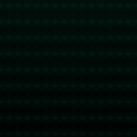
不久之后，年轻前锋爱迪·恩凯迪亚(Eddie Nketiah)再次抓住一次
绝佳机会，为阿森纳扩大了比分。当时的他接到队友传球，通过一系
列灵巧的脚法和冷静的处理，轻松将球送入对方球门。**恩凯迪亚的这
粒进球不仅展示了他在门前的敏锐嗅觉，也表明了他在重要场合中顶
住压力、为球队承担重任的能力**。
**年轻力量与老将支持的完美结合**
本场比赛中，阿森纳展现了年轻力量与经验丰富球员的完美结
合。**钱伯斯和恩凯迪亚的出色表现，证明了年轻球员在关键比赛中的
重要性**。除此之外，像拉卡泽特和蒂尔尼这样的老将则通过稳定的发
挥起到了润滑剂的作用。他们在场上的统筹协调和稳健表现为年轻球
员创造了良好的成长环境。
**实例分析：阿森纳青训体系的成功典范**
以恩凯迪亚为代表的年轻球员，都是由阿森纳青训体系培养出来
的。通过本场比赛不难看出，阿森纳的青训政策正逐渐开花结果。青
训营不仅培养技术与战术能力，还重视心理素质的锻炼，使球员能够