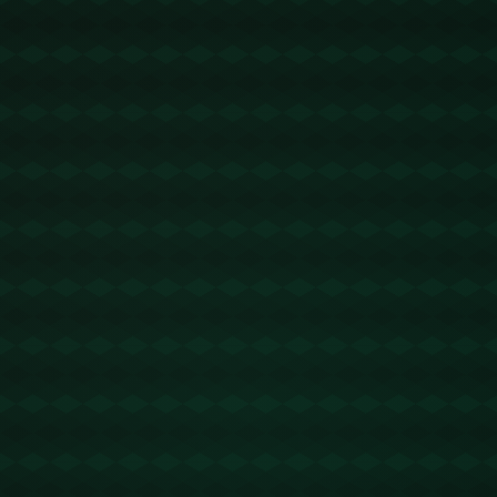
**阿森纳在联赛杯第4轮的精彩胜利：钱伯斯与恩凯迪亚的双星闪
耀**
在2021年的英格兰联赛杯第4轮比赛中，阿森纳以2-0的比分战胜
利兹联，并成功晋级下一轮。这场比赛不仅为球队进军下一阶段铺平