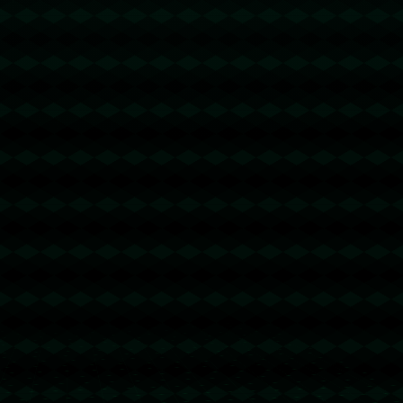
这位控卫不仅在球场上有着长足的影响力，更因为其兼具**个人魅
力与竞技表现**成为商业市场的宠儿。湖人为他开出的高薪合同，也是
在精准评估市场回报和经济价值的深思熟虑后做出的投资。这不仅是
一笔有着长远战略意义的操作，更是对NBA市场影响力的一种潜在扩
大。
综上所述，随着超级控卫的崛起，湖人队不仅重新确立了其在
NBA中的霸主地位，也标志着一个新时期的到来。五年2.24亿元的合
同，湖人用它表达了对球员的期待，也代表了球队的远大未来。正如
一句老话所说，成功只能留给那些做好准备的人，而湖人，正是这样
的一支队伍。
上一篇：官宣！拜仁宣布今夏第二簽 23歲左後衛加盟.
下一篇：狼王撕碎伪巨头！爱德华兹末节17分打散太阳 杜兰特空砍23
分+布克10分坐实伪巨星原形.