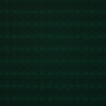
**湖人迎来超级控卫的新时代：5年2.24亿的惊艳崛起**
近年来，NBA的市场动荡与球员的不断更替使得球员合同动辄数
亿已不再显得突兀。而在这股大潮中，湖人**迎来了新的超级控卫**，
以五年2.24亿元的合同宣告着一个新时代的到来。这不仅是一笔交
易，更是湖人队重新崛起的重要标志。
**从菜鸟到超级控卫：湖人的投资眼光**
湖人队一直以来以精准的眼光和雄厚的财力投资组合见长。从菜
鸟赛季开始，这位控卫便展现出了非凡的潜力与竞技水平。他以出色
的控球能力、稳定的三分投射以及**领袖气质**迅速赢得了教练组和管
理层的信任。背靠湖人这样的传奇球队，他不仅代表着个人的职业生
涯巅峰，也意味着球队整体质素的提升。
**天赋与勤勉铸造的成功**
每一位超级控卫的崛起都需要天赋与勤勉的双重加持。这名球员
以**非凡的球场视野和无与伦比的控球造诣**在关键比赛中屡屡施展魔
力。他凭借出色的数据表现和比赛中的关键时刻发挥，展现出领袖风