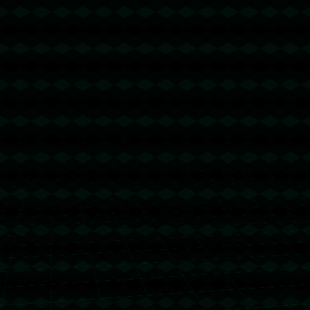
通过对这场比赛的分析，我们不仅见证了比利时在欧国联中坚实
的表现，也看到了波兰队在战术层面上的不足。蒂莱曼斯与巴舒亚伊
的默契配合是比利时本场胜利的关键，而波兰队需要在未来的比赛中
进行策略调整，增强防守的稳定性。通过这样的高水平竞技，我们有
理由期待欧洲国家联赛将继续为球迷们带来更多精彩瞬间。
上一篇：就差个进球！姆巴佩补时单刀机会，低射被门将封出.
下一篇：詹姆斯绝杀续命、约基奇三双封神，西部季后赛乱战拉开序
幕.
Kaiyun开云（中国）官方网站·KAIYUN
SPORTS
地址：
湖南省娄底市双峰县杏子铺镇
邮箱：admin@cn-kaiyun.com