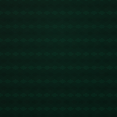
**前言：**
在2022年欧洲国家联赛的小组赛中，比利时客场挑战波兰，以0-
1的微小优势取得胜利。这场比赛的胜负关键在于比利时球员蒂莱曼斯
与巴舒亚伊之间的精妙配合。蒂莱曼斯助攻巴舒亚伊破门得分，成为
比赛中的唯一进球。本文将围绕这一精彩瞬间展开讨论，分析比赛中
的关键因素以及比利时如何在波兰主场艰难取胜。
**比赛背景与重要性：**
欧洲国家联赛自创立以来，一直受到各大球队的重视。这不仅是
国家荣誉的象征，同时也是各国队伍磨合阵容、提升技战术水平的绝
佳平台。在这种背景下，**波兰对阵比利时的小组赛**受到了广泛关
注。作为欧洲顶尖足球队伍之一的比利时，虽然拥有出色的球员阵
容，但在客场作战往往面临巨大的挑战。因此，这场小胜也意味着他
们战略布局的成功。
**关键人物：蒂莱曼斯与巴舒亚伊的合作**
在这场比赛中，比利时的胜利主要归功于蒂莱曼斯与巴舒亚伊的