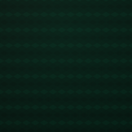
**英超**一直以来都是足球迷们关注的焦点，尤其是阿仙奴和曼聯
這種高人氣球隊的比賽，更是吸引了不少眼球。最近的一場比賽中，
阿仙奴以0:1負于韋斯咸，而曼聯則在與愛華頓的比賽中艱難逼和，以
2:2結束。這些比賽結果不僅影響了球隊在**英超积分榜**上的位置，
也成為球迷們熱議的話題。