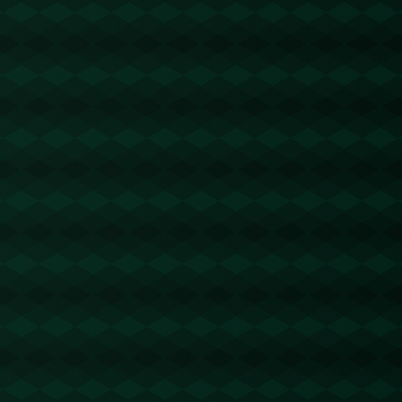
返回列表
浏览次数：