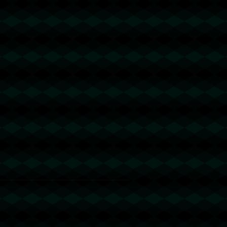
客服热线(服务时间：9:00-18:00)
0371-7239918
扫一扫，关注公众号