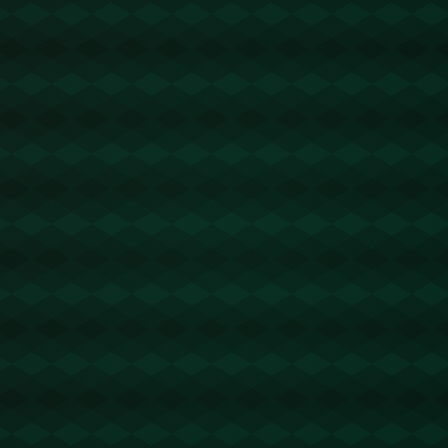
新闻中心
NEWS
周关键数据揭示拜仁VS平保，3.
：2026-05-01 信息来源：Kaiyun开云（中国）官方网站·KAIYUN SPORTS 