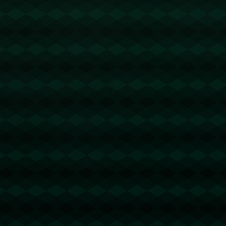
重任？**
2次，是本赛季全队场上最灵活的球员之一。
备不俗的远射能力，曾在多场欧冠比赛中打破僵局。
截数据达到3.1次，是拜仁防线的核心支柱。
场均冲刺达到16次，对于任何一支防线来说都是威胁。
直接造就大量得分机会，体现其不容忽视的领导力。
硬防守和高空球争夺能力著称，是平保后防的中坚力量。
整体配合占据优势，而平保则更依赖前场明星球员的即兴表现。*这一对
*