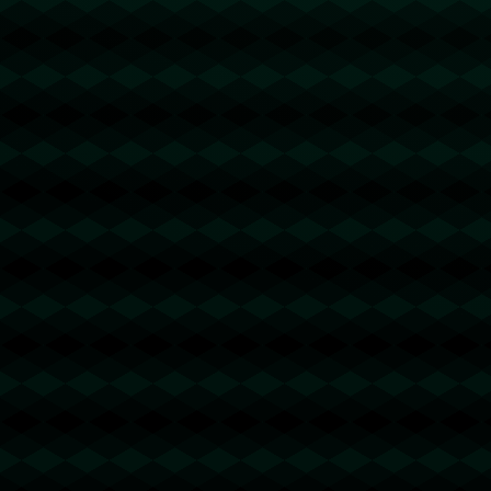
通过数据分析可以发现，这场比赛的胜负
防守危机。**在过往的比赛中，拜仁与平保
数据显示，拜仁在近5场欧冠比赛中场均
队时仍需更加谨慎。而巴黎的攻击表现虽华
---
通过上述分析，拜仁VS平保这场比赛既