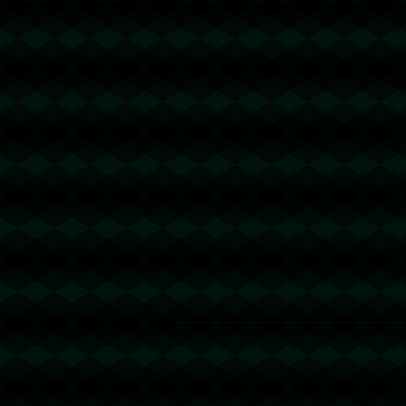
中爆发激烈碰撞，为全球球迷奉献一场精彩绝
上一篇：队记：明天骑士主场迎战灰熊 加兰&
下一篇：荷蘭國家隊有沒有世界杯冠軍？.
Kaiyun开云（中国）官方网站
·KAIYUN SPORTS
地址：
湖南省娄底市双峰县杏子铺镇
邮箱：admin@cn-kaiyun.com