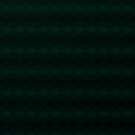
比无疑将成为比赛胜负走向的重要影响因素。