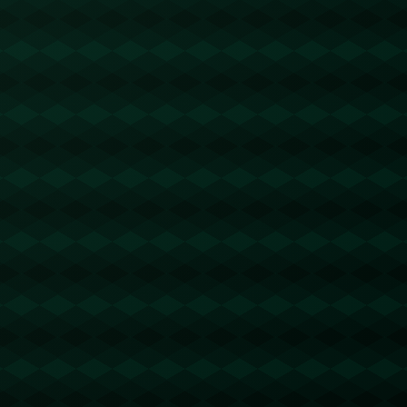
比赛不仅充满悬念，还关乎球队在本赛季的欧
为您带来这场大赛的前瞻分析。
看，拜仁以6胜4负稍占优势。这种结果在一定程
影。
人畏惧的“三叉戟”。数据显示，他们在近2赛
提出巨大挑战。*
最强控制型球队之一。同时，他们的进攻核心
值得注意的是，拜仁的防守体系在失球率上有显著
巴佩*的速度优势和梅西的创造力，使得他们
“三叉戟”的自由发挥。