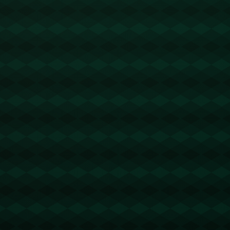
大比拼**
尼黑与平保（PSG，全称巴黎圣日耳曼）之间的对决引起广泛关注。这场
，我们可以深入挖掘拜仁与平保的优劣势，揭示比赛潜在走势。以下内容
和**巴黎圣日耳曼**的对战显露出一些规律。从双方近10场比赛的数据来
020年的欧冠决赛中，拜仁以1-0战胜巴黎，给对方留下了深刻的心理阴
别是通过引进超级球星梅西、姆巴佩和内马尔这类攻击性球员，形成了令
效射门转化率居欧洲前列。*平保在进攻上的强势表现，势必对拜仁的防线
较量**
于高压逼抢与快速进攻。拜仁在比赛中场均控球率高达65%，是当前欧洲
键传球数据分别达到场均3.6次和2.9次，并联手贡献了超过15个进球。尤
有一定的应对策略。
据相关技术统计，他们的前场压迫效率在整个欧洲排名第二。尤其是*姆
合产生威胁。这场比赛的一个关键点在于，拜仁的防守能否有效限制平保