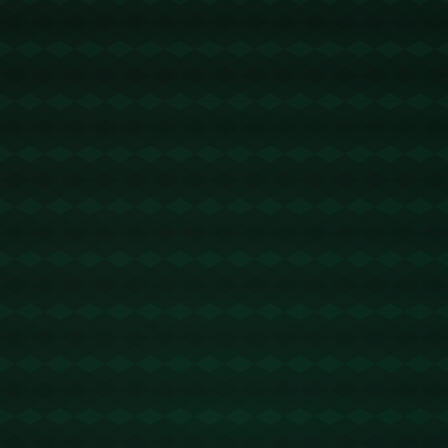
**庄宇珊三项数据第一！李盈莹或无缘世联赛，需要加快培养新鲜
血液**
在最近的女子排球比赛中，**庄宇珊**凭借出色的表现，一举登上
了进攻、拦网和发球三项数据的顶端，为她争取到了巨大的关注。而
与此同时，国家队的主力选手**李盈莹**因为伤病或状态问题，或将无
缘即将开打的世界联赛。这一变化无疑为中国女排的阵容带来了新的
挑战和契机。
### 庄宇珊的崛起