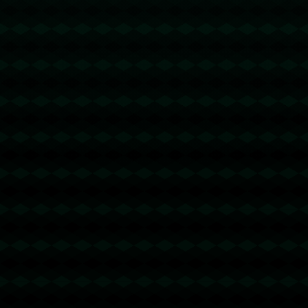
在这个充满变化的赛季，**庄宇珊**的卓越表现和**李盈莹**的可
能缺席，敲响了中国女排新陈代谢的警钟。只有更多的**新鲜血液**涌
现，才能保证中国女排长久立于不败之地，实现更大的辉煌。