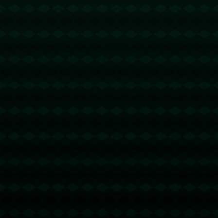
值得注意的是，姆巴佩和本泽马的前场组合令对手防线无从下
手。两人不仅拥有**出色的进攻嗅觉**，更重要的是默契的配合。通过
多场比赛可以看到，两人常以**无球跑动和位置互换**撕扯对手防线，
为皇马打开胜利之门。这对法国搭档在各类比赛中交相辉映，成为皇
马前进道路上的重要动力。
**从挑战到成就**
然而，姆巴佩在西甲赛场上的出色表现，并非没有过挑战。在加
盟之初，各方质疑声曾让这名法国天才饱受压力。但是，凭借坚定的
信念和不懈的努力，**姆巴佩用一次次进球回击了所有质疑**。他的成