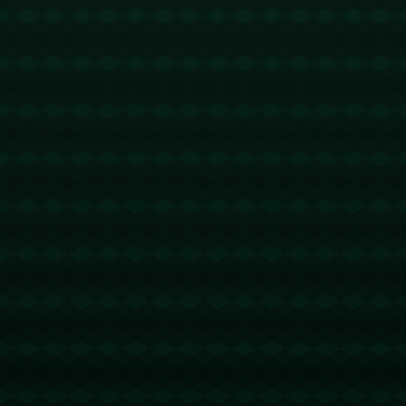
壓防守球隊的比賽中，他多次利用對方內線空隙成功切入，為球隊贏
得了關鍵分數。*這樣的讀場能力不僅來源於他長期的訓練與經驗，更
反映了他在場上極強的邏輯思維。
### **攻防兩端的警覺性：不可多得的全能表現**
克內克特能夠在攻防兩端同時發揮影響力，是其籃球智商的另一
重體現。他的**警覺性**讓他能夠快速適應場上局勢，並做出即時反
應。例如，在一次防守反擊中，他預判了對方控球後衛的傳球路徑，
精準完成了搶斷，然後迅速推進到前場完成得分。類似的高光時刻，
在克內克特的比賽中屢見不鮮。
防守端需要的不僅是體能，更是對球員跑位、對方戰術以及時機
的綜合判斷能力。克內克特在面對速度型球員時，能夠通過**合理的站
位與切球**，有效遏制對方得分。同時，他對比賽局勢的敏銳感知還表
現在他的補防能力上。他能第一時間識別隊友防線的漏洞，迅速補
位，從而阻止對手得分。這使得他成為教練心目中防守體系的重要組
成部分。
### **關鍵時刻的冷靜與領袖風范**