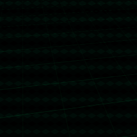
Kaiyun开云（中国）官方网站·KAIYUN
SPORTS
地址：
湖南省娄底市双峰县杏子铺镇
邮箱：admin@cn-kaiyun.com
客服热线(服务时间：9:00-18:00)
0371-7239918
扫一扫，关注公众号