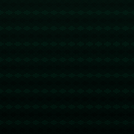
沃西之所以極力推崇克內克特，是因為他的籃球智商不僅表現在
日常比賽的細節上，更是在關鍵時刻發揮了領袖的作用。在一場季後
賽中，當球隊面臨落後的局勢時，克內克特展現了他穩定的心理素
質。他果斷調整戰術，利用時間差為隊友創造空檔，助攻了三個至關
重要的三分球。**如此冷靜的戰鬥風格，讓他在人群中脫穎而出，也成
為全隊依賴的核心人物。**
此外，克內克特在面對壓力時所表現的**高效解讀力**更是不容忽
視。他的冷靜與果斷常常決定比賽結果。例如，他曾經多次在倒數十
秒的關鍵時刻精準計算出進攻路線，帶領球隊完成逆轉。這樣的高效
思維，進一步鞏固了他在隊伍中的價值。
### **結合案例：數據背後的智慧故事**