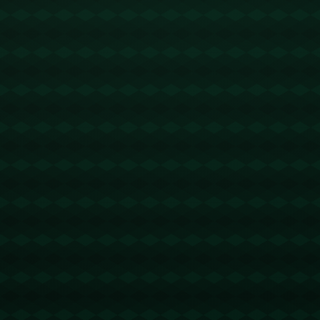
**技术风格对决的限制与特点**
首先，王莉与蒯曼的技术风格非常相似，这可能是导致比赛未能
达到精彩程度的原因之一。两人均擅长稳健的防守和快速的反击，这
种技术风格在比赛中常常带来多回合拉锯战。虽然这样的比赛对球员
来说要求极高，但对于观众来说可能显得单调缺乏亮点。
**心理因素的潜在影响**
在任何体育比赛中，心理因素永远是决定胜负的关键之一。在王
莉和蒯曼的比赛中，频繁的交手可能导致了“心理疲劳”，使得双方在比
赛中难以全力以赴。尤其是当两位选手彼此非常熟悉时，对比赛的预
判能力增强，但创造性的发挥可能会相对降低。这种熟悉使得比赛多
了一些可预见性，从而降低了观赏性。
**战术运用与创新不足**
尽管两位选手都在技术上十分成熟，但战术创新可能是缺乏精彩
对抗的一大原因。在乒乓球领域，创新的战术往往能够打破比赛的僵
局。然而，当王莉与蒯曼交手频繁，彼此已经摸透对方的战术时，比
赛中便缺乏了出乎意料的抓人之处。这种匮乏创新的战术对观众而