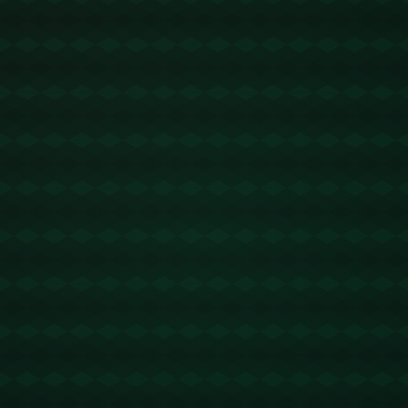
在乒乓球领域，王莉与蒯曼的对决越来越成为比赛的一大看点。
然而，许多观众表示，这些交锋却未能如期望般精彩。为什么在高手
过招中却不见激动人心的场面？本文将深入探讨这个问题，从技术风
格、心理因素及战术运用等多方面进行剖析，以揭示乒乓球场上无可
避免的对立性。