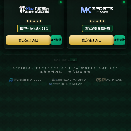
新闻中心
NEWS
返回列表
王莉频繁交手蒯曼无精彩的原因？.
发布时间：2026-05-01 信息来源：Kaiyun开云（中国）官方网站·KAIYUN
SPORTS 浏览次数：
**王莉频繁交手蒯曼无精彩的原因？探索较量背后的深层次原因**