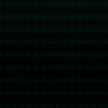
誉。这样的经典案例为我们提供了一个良好的视角来分析当今王莉与
蒯曼的比赛所欠缺的精彩要素。
**结语**
综上所述，王莉与蒯曼的比赛之所以未能如期待般精彩，主要源
自于技术风格的相似、心理因素的影响以及缺乏战术创新。唯有在这
些方面进行突破和改进，他们的对决才能达到真正令人兴奋的程度，