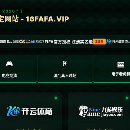
首页
关于我