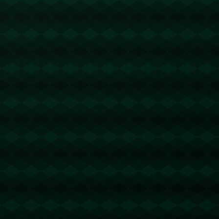
球队提供了稳定的内线支撑。他在防守端的表现
精准的内线得分帮助球队逐渐拉开分差。
场上的灵活应变和坚韧精神，山东高速男篮再