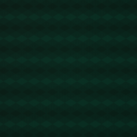
力拉开分差，取得胜利**