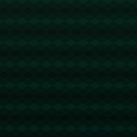
力。身为一名身材高大的中锋，库马杰通过其强大的篮板能力和防守技巧为
实施创造了有利的条件。库马杰不仅在防守端展现了自己的实力，还通过
高了球队的整体表现，还在众多对手中突出重围，锁定胜局。通过他们在