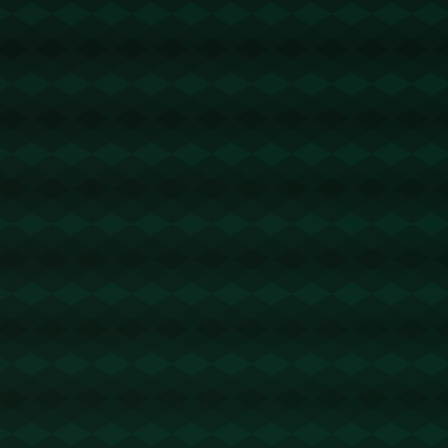
新闻中心
NEWS
男篮凭德豪、刘毅和库马杰助力拉开分差，
：2026-05-01 信息来源：Kaiyun开云（中国）官方网站·KAIYUN SPORTS 