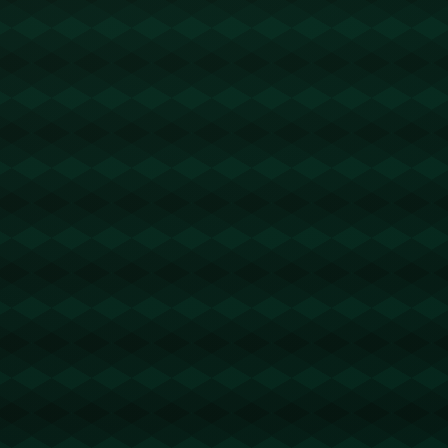
色的团队协作和个人突破，再次证明了他们的实力。德豪、刘毅和库马杰
表现及其如何推动球队在关键时刻拉开分差，获得了比赛的成功。
依靠单个球员的闪光表现，更是**团队协作**和**战略执行**的结果
助球队在比赛中拉开了分差。
后卫，以其精准的传球和敏锐的场上视野赢得了众人的认可。在比赛中，他
活的传球和冷静的判断帮助球队在激烈的竞争中保持了领先优势。
一名经验丰富的得分后卫，他在比赛中以多种方式为球队贡献了得分。**刘
通过一对一对抗找到得分机会，这一表现无疑让比赛更加精彩。