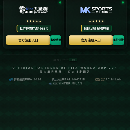
新闻中心
NEWS
返回列表
太鲁莽？36岁国门王大雷坑惨泰山：
出击踢倒对手！生涯第2次染红.
发布时间：2026-05-01 信息来源：Kaiyun开云（中国）官方网站·KAIYUN
SPORTS 浏览次数：