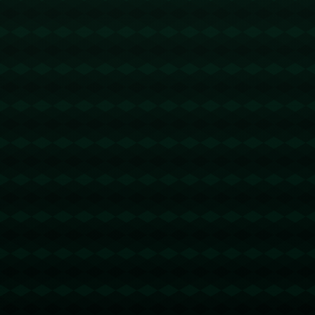
**经验老到的门将在比赛中犯下如此明显的错误，让球迷感到意外
**。纵观王大雷的职业生涯，他一直以果敢和敏捷著称，多次力挽狂
澜。然而，在此次比赛中，他的判断似乎出现了偏差。事实上，对于
守门员而言，出击时机的把握至关重要，过于激进的防守策略可能导
致严重后果。