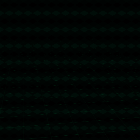
误背后的原因。对于泰山队，建立一个更加安全的防守体系可能是受
到意外打击时的最佳补充策略。同时，球队管理者也需要对这种情况
进行总结，从而在未来的比赛中避免重蹈覆辙。
上一篇：女子冰壶世锦赛：中国4-8瑞典 循环赛收官日迎生死战.
下一篇：英格蘭隊禁止經紀人在歐洲杯期間 與球員商討俱樂部轉會相
關事宜.
Kaiyun开云（中国）官方网站·KAIYUN
SPORTS
地址：
湖南省娄底市双峰县杏子铺镇
邮箱：admin@cn-kaiyun.com
客服热线(服务时间：9:00-18:00)
0371-7239918