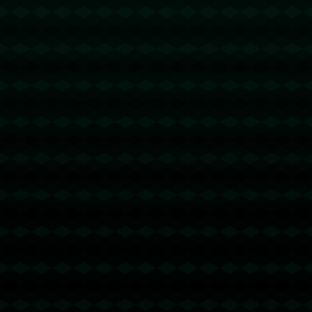
**红牌后，泰山队被迫以十人应战**，这使得球队在场上陷入了更
加被动的局面。虽然其余队友尽力弥补防守上的空缺，但对手人数上
的优势逐渐显现，最终泰山队未能抵挡住对方的攻势。此役过后，许
多球迷开始质疑经验是否总能带来正确的决策。
**通过其他比赛案例不难发现，守门员的决策需要综合考虑多方面
的因素**，不仅仅是比赛瞬间的选择，更要融入对比赛节奏的整体把
握。以往有相似经历的门将往往在事后调整心态，不断学习如何平衡
出击的风险与收益。例如，意大利传奇门将布冯虽然在场上以稳健著
称，但他也曾表示，年轻时曾因过于自信而出现判断失误，并从中汲
取了深刻的教训。
然而，王大雷的出击失误也提醒我们**年纪增长并不一定与失误频
率成负相关**。虽然更多的比赛经验让球员对场上局面的分析更加深
入，但也可能形成一种固化的思维习惯，一旦在关键时刻反应稍慢，
问题就可能放大。
**在复盘这次失误时，王大雷需要自我反思**，了解自己的操作失