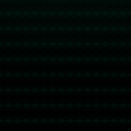
总体来看，虽然中国男篮未能战胜西甲队伍，但比赛中的积极因
素不容忽视。**廖三宁**的表现以及球队在巨大压力下的坚持，都为未
来的比赛奠定了良好的基础。通过不断的比赛和学习，中国男篮力争
在国际舞台上迈出更坚实的一步。
上一篇：英格蘭隊禁止經紀人在歐洲杯期間 與球員商討俱樂部轉會相
關事宜.
下一篇：C羅效應！利雅得勝利社媒互動高居全球第4！超曼聯等英超
俱樂部！.