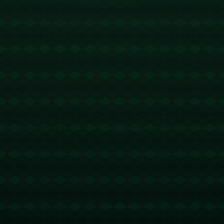
森纳需要展现联赛领先者的风范，而体育队则试图上演以弱胜强的戏
码。
这几场比赛无疑是16强中的最大看点，其他较量同样精彩。此
外，小球队之间的淘汰较量也可能决定最终的“黑马”席位。
## **欧联的重要性：从荣耀到生存之战**