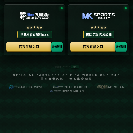
新闻中心
NEWS
返回列表
欧联16强抽签对阵出炉！.
发布时间：2026-05-01 信息来源：Kaiyun开云（中国）官方网站·KAIYUN
SPORTS 浏览次数：
# **欧联16强抽签对阵出炉！各队冲刺之战一触即发**