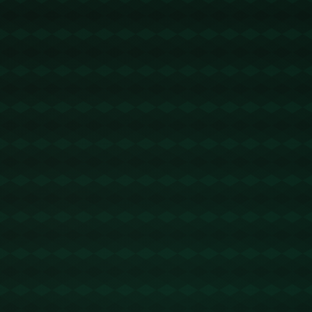
随着欧联16强抽签结果的正式公布，欧洲足坛再度掀起热潮！各
支球队即将进入更加白热化的淘汰赛阶段，强强对话充满悬念、冷门
随时可能爆发。本篇文章将为广大球迷解读本次欧联16强抽签的精彩
看点，以及可能的焦点战役，让我们一起展望这场欧洲俱乐部赛场的
饕餮盛宴。
## **欧联16强抽签亮点解析**
欧联杯的16强抽签备受关注，其中最关键的原因在于***豪门云集
***与小球会的交融。众所周知，与欧冠淘汰赛不同，欧联赛场往往会
出现“巨人”与“黑马”的碰撞，这使得比赛结果更加难以预测。
从本次抽签分组结果来看，一些传统豪门如**曼联、尤文图斯、阿
森纳**等依然是冠军热门。而另一方面，**费内巴切、萨尔茨堡红牛和
皇家社会**等球队作为“挑战者”，也展示了强劲实力甚至掀翻过豪门的
战绩。
例如，曼联在小组赛中击败了西甲豪门皇家社会，状态稳健且锋
线火力十足，尤其是拉什福德正值巅峰；而尤文图斯虽然本赛季欧冠
折戟，但在欧联中重整旗鼓，他们将目标直指冠军。然而，费内巴切